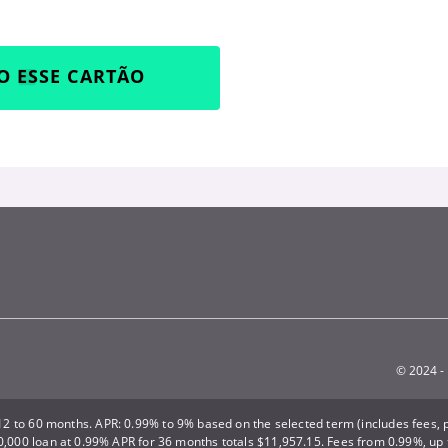
O ESSE CARTÃO
© 2024 - 
2 to 60 months. APR: 0.99% to 9% based on the selected term (includes fees, p
,000 loan at 0.99% APR for 36 months totals $11,957.15. Fees from 0.99%, up