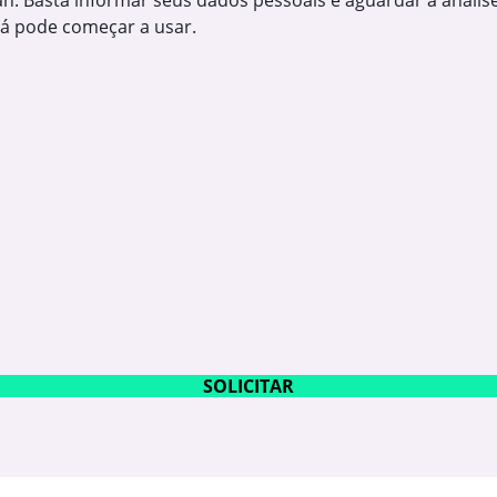
an. Basta informar seus dados pessoais e aguardar a análise
já pode começar a usar.
SOLICITAR