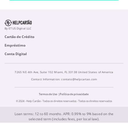
By ETUS Digital LLC
Cartão de Crédito
Empréstimo
Conta Digital
7265 NE 4th Ave, Suite 102 Miami, FL 33138 United States of America
Contact Information:
contato@helpcartao.com
Termos de Uso
Política de privacidade
© 2024 - Help Cartão - Todos os direitos reservados - Todos os direitos reservados
Loan terms: 12 to 60 months. APR: 0.99% to 9% based on the
selected term (includes fees, per local law).
Example: $10,000 loan at 0.99% APR for 36 months totals