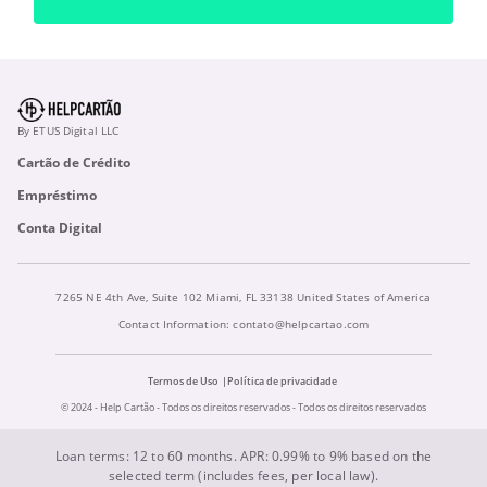
By ETUS Digital LLC
Cartão de Crédito
Empréstimo
Conta Digital
7265 NE 4th Ave, Suite 102 Miami, FL 33138 United States of America
Contact Information:
contato@helpcartao.com
Termos de Uso
Política de privacidade
© 2024 - Help Cartão - Todos os direitos reservados - Todos os direitos reservados
Loan terms: 12 to 60 months. APR: 0.99% to 9% based on the
selected term (includes fees, per local law).