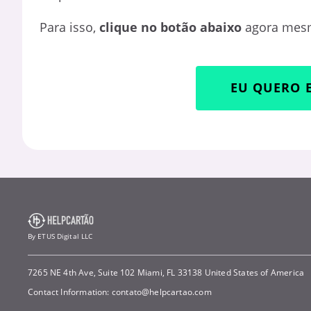
Para isso,
clique no botão abaixo
agora mesm
EU QUERO 
By ETUS Digital LLC
7265 NE 4th Ave, Suite 102 Miami, FL 33138 United States of America
Contact Information:
contato@helpcartao.com