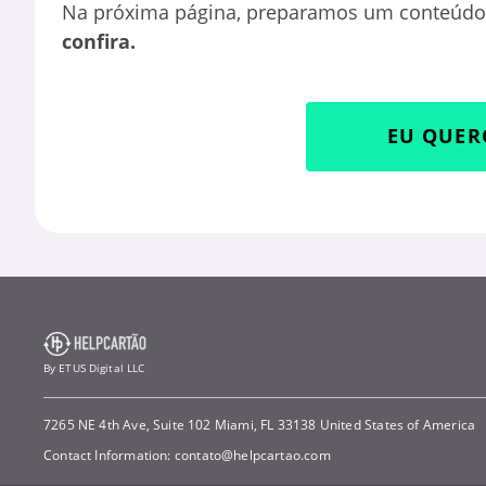
Na próxima página, preparamos um conteúdo 
confira.
EU QUER
By ETUS Digital LLC
7265 NE 4th Ave, Suite 102 Miami, FL 33138 United States of America
Contact Information:
contato@helpcartao.com