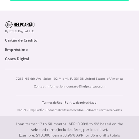
By ETUS Digital LLC
Cartão de Crédito
Empréstimo
Conta Digital
7265 NE 4th Ave, Suite 102 Miami, FL 33138 United States of America
Contact Information:
contato@helpcartao.com
Termos de Uso
Política de privacidade
© 2024 - Help Cartão - Todos os direitos reservados - Todos os direitos reservados
Loan terms: 12 to 60 months. APR: 0.99% to 9% based on the
selected term (includes fees, per local law).
Example: $10,000 loan at 0.99% APR for 36 months totals