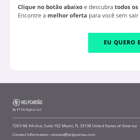
Clique no botão abaixo
e descubra
todos os
Encontre a
melhor oferta
para você sem sair
EU QUERO 
By ETUS Digital LLC
7265 NE 4th Ave, Suite 102 Miami, FL 33138 United States of America
Contact Information:
contato@helpcartao.com