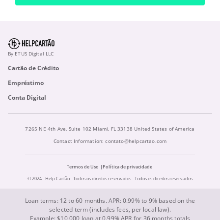
By ETUS Digital LLC
Cartão de Crédito
Empréstimo
Conta Digital
7265 NE 4th Ave, Suite 102 Miami, FL 33138 United States of America
Contact Information:
contato@helpcartao.com
Termos de Uso
Política de privacidade
© 2024 - Help Cartão - Todos os direitos reservados - Todos os direitos reservados
Loan terms: 12 to 60 months. APR: 0.99% to 9% based on the
selected term (includes fees, per local law).
Example: $10,000 loan at 0.99% APR for 36 months totals