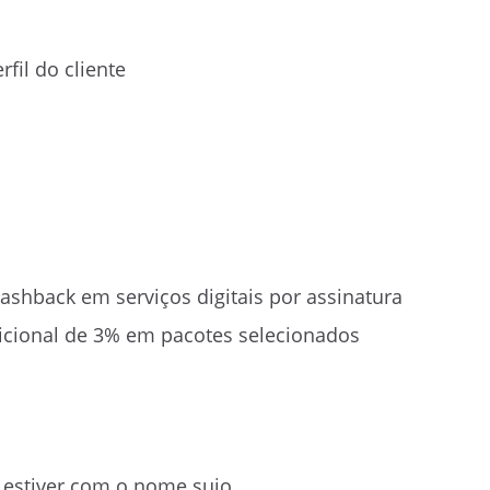
fil do cliente
shback em serviços digitais por assinatura
cional de 3% em pacotes selecionados
e estiver com o nome sujo