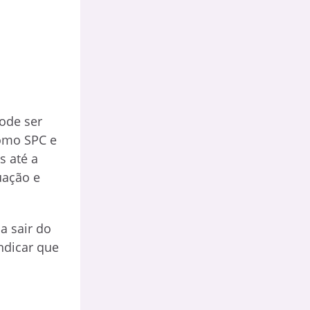
pode ser
como SPC e
s até a
uação e
a sair do
ndicar que