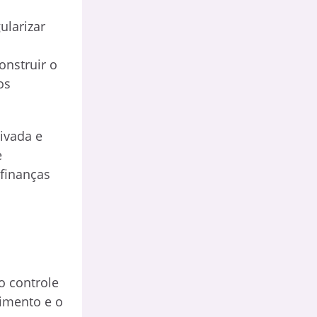
ularizar
nstruir o
os
ivada e
e
 finanças
o controle
cimento e o