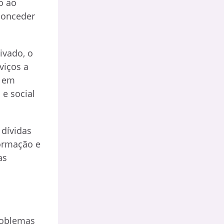
o ao
conceder
ivado, o
viços a
s em
 e social
 dívidas
ormação e
as
roblemas