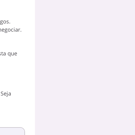
rgos.
negociar.
sta que
 Seja