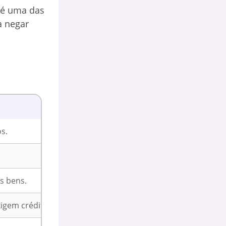
 é uma das
a negar
s.
os bens.
igem crédito.