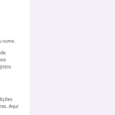
eu nome.
 de
aso
gistro
dições
ras. Aqui