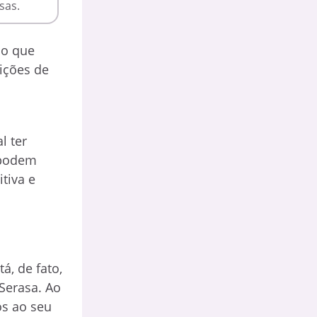
sas.
 o que
ições de
l ter
 podem
tiva e
á, de fato,
 Serasa. Ao
os ao seu