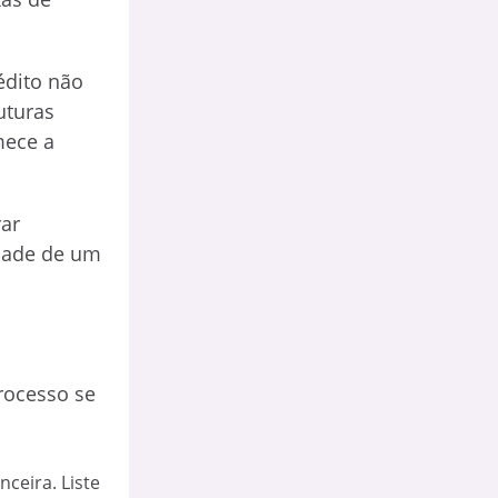
édito não
uturas
mece a
ar
idade de um
rocesso se
nceira. Liste