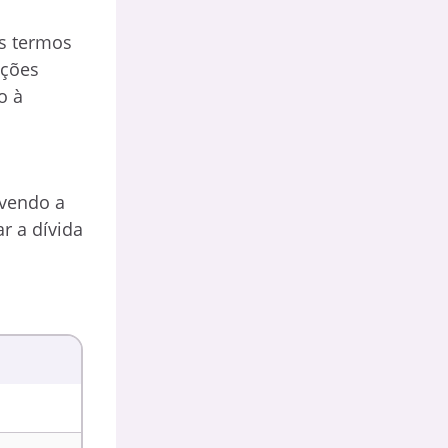
s termos
ições
o à
lvendo a
r a dívida