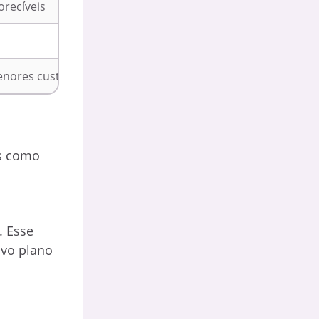
orecíveis
enores custos
as como
. Esse
ovo plano