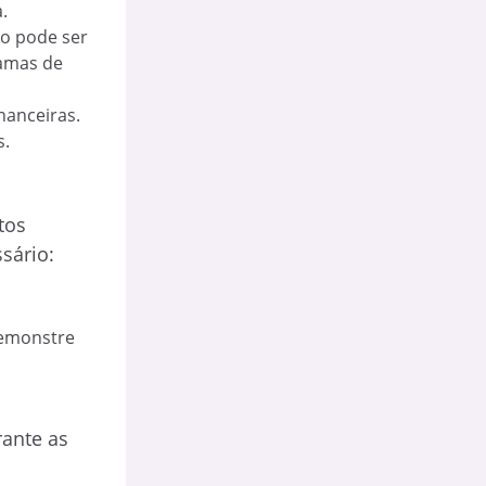
.
so pode ser
ramas de
nanceiras.
s.
tos
sário:
demonstre
rante as