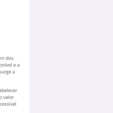
Um dos
onível e a
surge a
abelecer
o valor
cessível