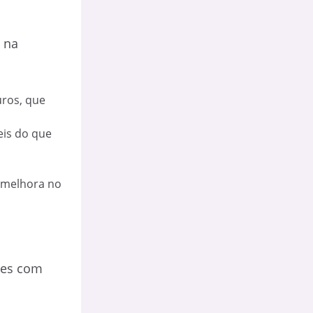
 na
uros, que
eis do que
a melhora no
tes com