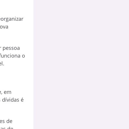
eorganizar
nova
r pessoa
funciona o
l.
e, em
 dívidas é
es de
xas de