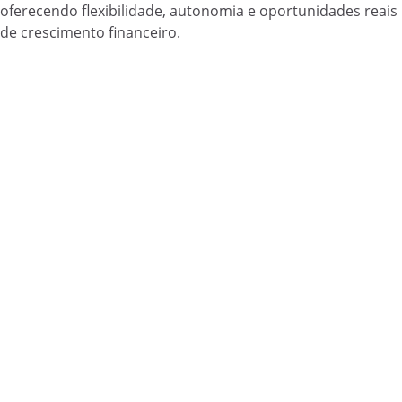
oferecendo flexibilidade, autonomia e oportunidades reais
de crescimento financeiro.
By ETUS Digital LLC
Cartão de Crédito
Empréstimo
Conta Digital
7265 NE 4th Ave, Suite 102 Miami, FL 33138 United States of America
Contact Information:
contato@helpcartao.com